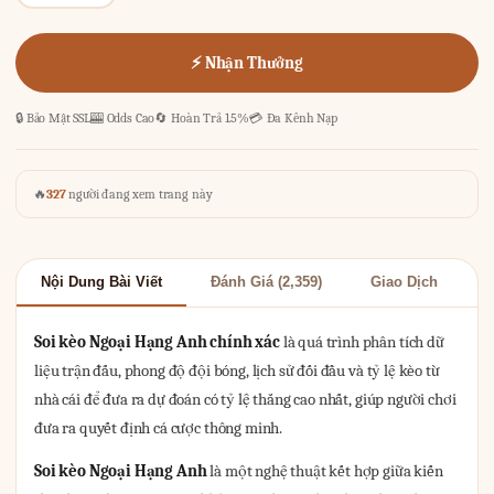
⚡ Nhận Thưởng
🔒 Bảo Mật SSL
🎰 Odds Cao
🔄 Hoàn Trả 1.5%
💳 Đa Kênh Nạp
🔥
327
người đang xem trang này
Nội Dung Bài Viết
Đánh Giá (2,359)
Giao Dịch
Soi kèo Ngoại Hạng Anh chính xác
là quá trình phân tích dữ
liệu trận đấu, phong độ đội bóng, lịch sử đối đầu và tỷ lệ kèo từ
nhà cái để đưa ra dự đoán có tỷ lệ thắng cao nhất, giúp người chơi
đưa ra quyết định cá cược thông minh.
Soi kèo Ngoại Hạng Anh
là một nghệ thuật kết hợp giữa kiến