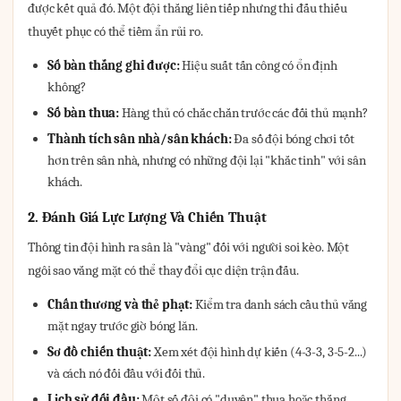
được kết quả đó. Một đội thắng liên tiếp nhưng thi đấu thiếu
thuyết phục có thể tiềm ẩn rủi ro.
Số bàn thắng ghi được:
Hiệu suất tấn công có ổn định
không?
Số bàn thua:
Hàng thủ có chắc chắn trước các đối thủ mạnh?
Thành tích sân nhà/sân khách:
Đa số đội bóng chơi tốt
hơn trên sân nhà, nhưng có những đội lại "khắc tinh" với sân
khách.
2. Đánh Giá Lực Lượng Và Chiến Thuật
Thông tin đội hình ra sân là "vàng" đối với người soi kèo. Một
ngôi sao vắng mặt có thể thay đổi cục diện trận đấu.
Chấn thương và thẻ phạt:
Kiểm tra danh sách cầu thủ vắng
mặt ngay trước giờ bóng lăn.
Sơ đồ chiến thuật:
Xem xét đội hình dự kiến (4-3-3, 3-5-2...)
và cách nó đối đầu với đối thủ.
Lịch sử đối đầu:
Một số đội có "duyên" thua hoặc thắng