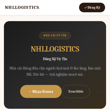
NHLLOGISTICS
.
Đăng Ký
NHÀ CÁI UY TÍN
NHLLOGISTICS
Đăng Ký Uy Tín
Nhà cái Hàng đầu cho người chơi mới & lão làng. Bảo mật
SSL 256-bit — trải nghiệm mượt mà.
→ Nhận Bonus
Xem Odds