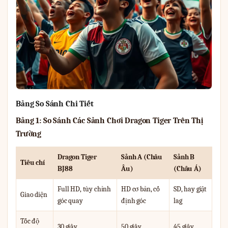
Bảng So Sánh Chi Tiết
Bảng 1: So Sánh Các Sảnh Chơi Dragon Tiger Trên Thị
Trường
Dragon Tiger
Sảnh A (Châu
Sảnh B
Tiêu chí
BJ88
Âu)
(Châu Á)
Full HD, tùy chỉnh
HD cơ bản, cố
SD, hay giật
Giao diện
góc quay
định góc
lag
Tốc độ
30 giây
50 giây
45 giây