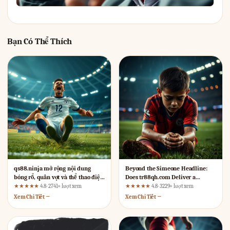
Bạn Có Thể Thích
qs88.ninja mở rộng nội dung
Beyond the Simeone Headline:
bóng rổ, quần vợt và thể thao điện
Does tr88qh.com Deliver a
tử: đáng chú ý, nhưng không phải
Smooth User Journey?
★★★★★
4.8 · 2741+ lượt xem
★★★★★
4.8 · 3229+ lượt xem
dành cho tất cả
Xem Chi Tiết →
Xem Chi Tiết →