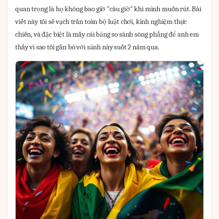
quan trọng là họ không bao giờ "câu giờ" khi mình muốn rút. Bài
viết này tôi sẽ vạch trần toàn bộ luật chơi, kinh nghiệm thực
chiến, và đặc biệt là mấy cái bảng so sánh sòng phẳng để anh em
thấy vì sao tôi gắn bó với sảnh này suốt 2 năm qua.