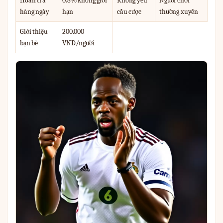
Hoàn trả
0.8% không giới
Không yêu
Người chơi
hàng ngày
hạn
cầu cược
thường xuyên
Giới thiệu
200.000
bạn bè
VNĐ/người