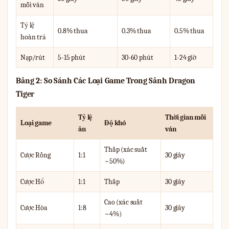
mỗi ván
Tỷ lệ
0.8% thua
0.3% thua
0.5% thua
hoàn trả
Nạp/rút
5-15 phút
30-60 phút
1-24 giờ
Bảng 2: So Sánh Các Loại Game Trong Sảnh Dragon
Tiger
Tỷ lệ
Thời gian mỗi
Loại game
Độ khó
ăn
ván
Thấp (xác suất
Cược Rồng
1:1
30 giây
~50%)
Cược Hổ
1:1
Thấp
30 giây
Cao (xác suất
Cược Hòa
1:8
30 giây
~4%)