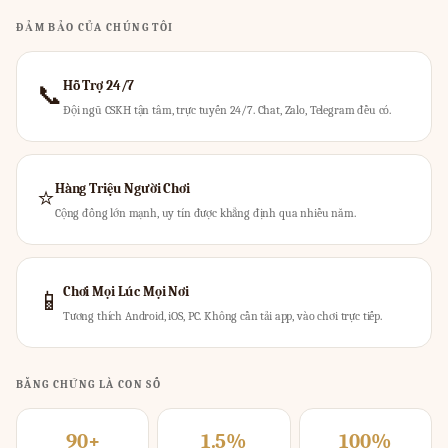
ĐẢM BẢO CỦA CHÚNG TÔI
Hỗ Trợ 24/7
📞
Đội ngũ CSKH tận tâm, trực tuyến 24/7. Chat, Zalo, Telegram đều có.
Hàng Triệu Người Chơi
⭐
Cộng đồng lớn mạnh, uy tín được khẳng định qua nhiều năm.
Chơi Mọi Lúc Mọi Nơi
📱
Tương thích Android, iOS, PC. Không cần tải app, vào chơi trực tiếp.
BẰNG CHỨNG LÀ CON SỐ
90+
1.5%
100%