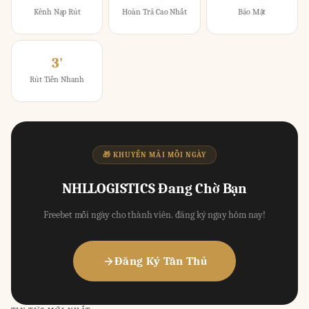
Kênh Nạp Rút
Hoàn Trả Cao Nhất
Bảo Mật
3'
Rút Tiền Nhanh
🎁 KHUYẾN MÃI MỖI NGÀY
NHLLOGISTICS Đang Chờ Bạn
Freebet mỗi ngày cho thành viên. đăng ký ngay hôm nay!
Đăng Ký Tân Thủ