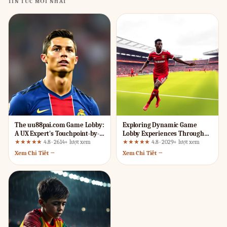
TIN TỨC MỚI NHẤT
The uu88pai.com Game Lobby:
Exploring Dynamic Game
A UX Expert's Touchpoint-by-
Lobby Experiences Through
Touchpoint Review
dn8809.com
★★★★★
4.8 · 2614+ lượt xem
★★★★★
4.8 · 2029+ lượt xem
Xem Chi Tiết →
Xem Chi Tiết →