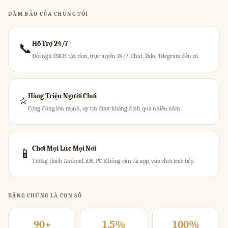
ĐẢM BẢO CỦA CHÚNG TÔI
Hỗ Trợ 24/7
📞
Đội ngũ CSKH tận tâm, trực tuyến 24/7. Chat, Zalo, Telegram đều có.
Hàng Triệu Người Chơi
⭐
Cộng đồng lớn mạnh, uy tín được khẳng định qua nhiều năm.
Chơi Mọi Lúc Mọi Nơi
📱
Tương thích Android, iOS, PC. Không cần tải app, vào chơi trực tiếp.
BẰNG CHỨNG LÀ CON SỐ
90+
1.5%
100%