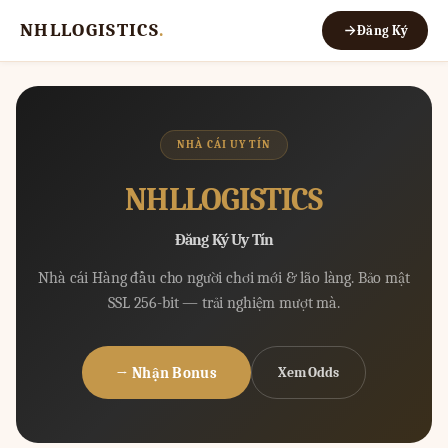
NHLLOGISTICS
.
Đăng Ký
NHÀ CÁI UY TÍN
NHLLOGISTICS
Đăng Ký Uy Tín
Nhà cái Hàng đầu cho người chơi mới & lão làng. Bảo mật
SSL 256-bit — trải nghiệm mượt mà.
→ Nhận Bonus
Xem Odds