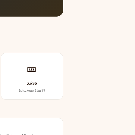
🎫
Xổ Số
Loto, keno, 1 ăn 99