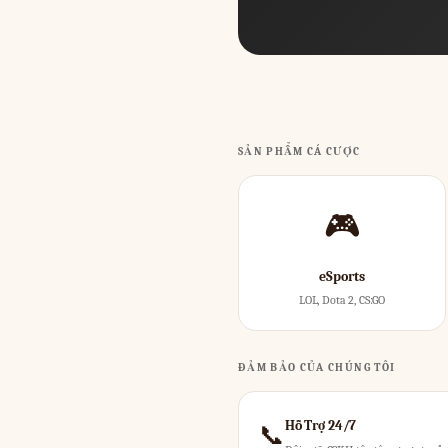
SẢN PHẨM CÁ CƯỢC
🎮
eSports
LOL, Dota 2, CS:GO
ĐẢM BẢO CỦA CHÚNG TÔI
Hỗ Trợ 24/7
📞