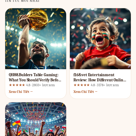
TIN TỨC MỚI NHẤT
QH88.Bulders Table Gaming:
f168.vet Entertainment
What You Should Verify Before
Review: How Different Online
Believing the Hype
Game Types Hold Up in Real
★★★★★
4.8 · 2803+ lượt xem
★★★★★
4.8 · 3178+ lượt xem
Use
Xem Chi Tiết →
Xem Chi Tiết →