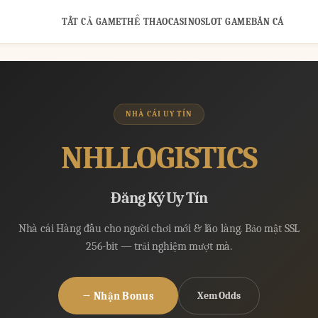
TẤT CẢ GAME
THỂ THAO
CASINO
SLOT GAME
BẮN CÁ
NHÀ CÁI UY TÍN
NHLLOGISTICS
Đăng Ký Uy Tín
Nhà cái Hàng đầu cho người chơi mới & lão làng. Bảo mật SSL
256-bit — trải nghiệm mượt mà.
→ Nhận Bonus
Xem Odds