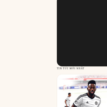
TIN TỨC MỚI NHẤT