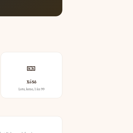
🎫
Xổ Số
Loto, keno, 1 ăn 99