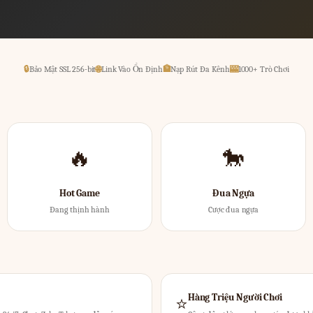
🔒
Bảo Mật SSL 256-bit
🌐
Link Vào Ổn Định
🏦
Nạp Rút Đa Kênh
🎰
1000+ Trò Chơi
🔥
🐎
Hot Game
Đua Ngựa
Đang thịnh hành
Cược đua ngựa
Hàng Triệu Người Chơi
⭐