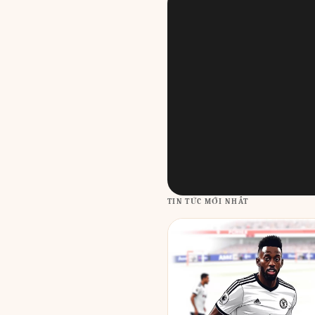
TIN TỨC MỚI NHẤT