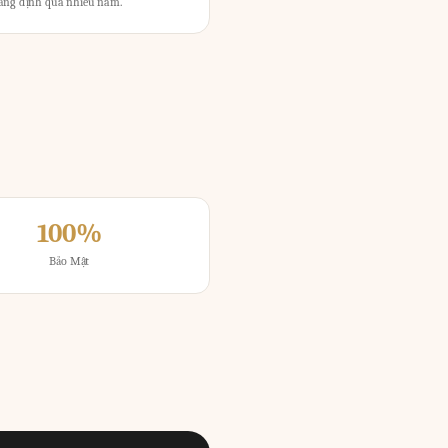
hẳng định qua nhiều năm.
100%
Bảo Mật