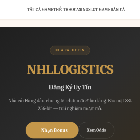
TẤT CẢ GAME
THỂ THAO
CASINO
SLOT GAME
BẮN CÁ
NHÀ CÁI UY TÍN
NHLLOGISTICS
Đăng Ký Uy Tín
Nhà cái Hàng đầu cho người chơi mới & lão làng. Bảo mật SSL
256-bit — trải nghiệm mượt mà.
→ Nhận Bonus
Xem Odds