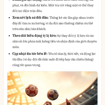
phạt, và đội hình dự kiến. Một trụ cột vắng mặt có thể thay
đổi cục diện trận đấu.
Xem xét lịch sử đối đầu:
Thống kê các lần gặp nhau trước
đây để tìm ra xu hướng, ví dụ đội nào thường chiếm ưu thế
trên sân nhà/sân khách.
Theo dõi biến động tỷ lệ kèo:
Sự thay đổi tỷ lệ kèo từ các
nhà cái lớn phản ánh luồng tiền và nhận định của giới chuyên
môn.
Cập nhật tin tức bên lề:
Yếu tố tâm lý, thời tiết, và động lực
thi đấu (ví dụ: đội đã chắc suất đi tiếp hay cần chiến thắng)
cũng rất quan trọng.