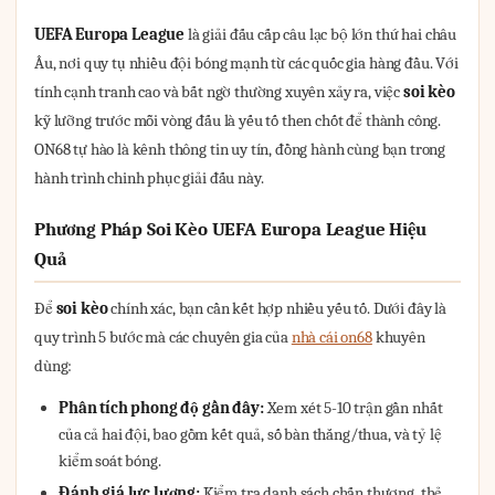
UEFA Europa League
là giải đấu cấp câu lạc bộ lớn thứ hai châu
Âu, nơi quy tụ nhiều đội bóng mạnh từ các quốc gia hàng đầu. Với
tính cạnh tranh cao và bất ngờ thường xuyên xảy ra, việc
soi kèo
kỹ lưỡng trước mỗi vòng đấu là yếu tố then chốt để thành công.
ON68 tự hào là kênh thông tin uy tín, đồng hành cùng bạn trong
hành trình chinh phục giải đấu này.
Phương Pháp Soi Kèo UEFA Europa League Hiệu
Quả
Để
soi kèo
chính xác, bạn cần kết hợp nhiều yếu tố. Dưới đây là
quy trình 5 bước mà các chuyên gia của
nhà cái on68
khuyên
dùng:
Phân tích phong độ gần đây:
Xem xét 5-10 trận gần nhất
của cả hai đội, bao gồm kết quả, số bàn thắng/thua, và tỷ lệ
kiểm soát bóng.
Đánh giá lực lượng:
Kiểm tra danh sách chấn thương, thẻ