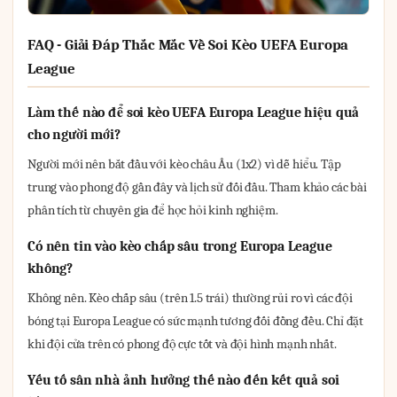
FAQ - Giải Đáp Thắc Mắc Về Soi Kèo UEFA Europa
League
Làm thế nào để soi kèo UEFA Europa League hiệu quả
cho người mới?
Người mới nên bắt đầu với kèo châu Âu (1x2) vì dễ hiểu. Tập
trung vào phong độ gần đây và lịch sử đối đầu. Tham khảo các bài
phân tích từ chuyên gia để học hỏi kinh nghiệm.
Có nên tin vào kèo chấp sâu trong Europa League
không?
Không nên. Kèo chấp sâu (trên 1.5 trái) thường rủi ro vì các đội
bóng tại Europa League có sức mạnh tương đối đồng đều. Chỉ đặt
khi đội cửa trên có phong độ cực tốt và đội hình mạnh nhất.
Yếu tố sân nhà ảnh hưởng thế nào đến kết quả soi