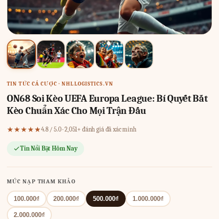
TIN TỨC CÁ CƯỢC · NHLLOGISTICS.VN
ON68 Soi Kèo UEFA Europa League: Bí Quyết Bắt
Kèo Chuẩn Xác Cho Mọi Trận Đấu
★★★★★
4.8 / 5.0 · 2,051+ đánh giá đã xác minh
Tin Nổi Bật Hôm Nay
MỨC NẠP THAM KHẢO
100.000₫
200.000₫
500.000₫
1.000.000₫
2.000.000₫