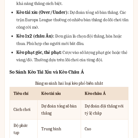
khả năng thắng cách biệt.
Kèo tài xỉu (Over/Under):
Dự đoán tổng số bàn thắng. Các
trận Europa League thường có nhiều bàn thắng do lối chơi tấn
công cởi mở.
Kèo 1x2 (châu Âu):
Đơn giản là chọn đội thắng, hòa hoặc
thua. Phù hợp cho người mới bắt đầu.
Kèo phạt góc, thẻ phạt:
Cược vào số lượng phạt góc hoặc thẻ
vàng/đỏ. Thường dựa trên lối chơi của từng đội.
So Sánh Kèo Tài Xỉu và Kèo Châu Á
Bảng so sánh hai loại kèo phổ biến nhất
Tiêu chí
Kèo tài xỉu
Kèo châu Á
Dự đoán tổng số bàn
Dự đoán đội thắng với
Cách chơi
thắng
tỷ lệ chấp
Độ phức
Trung bình
Cao
tạp