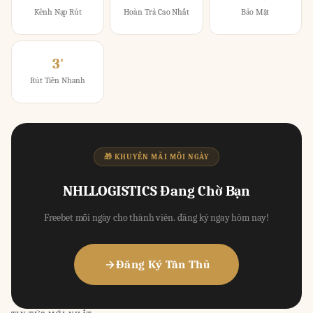
Kênh Nạp Rút
Hoàn Trả Cao Nhất
Bảo Mật
3'
Rút Tiền Nhanh
🎁 KHUYẾN MÃI MỖI NGÀY
NHLLOGISTICS Đang Chờ Bạn
Freebet mỗi ngày cho thành viên. đăng ký ngay hôm nay!
Đăng Ký Tân Thủ