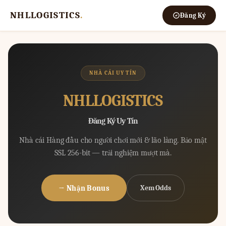
NHLLOGISTICS
.
Đăng Ký
NHÀ CÁI UY TÍN
NHLLOGISTICS
Đăng Ký Uy Tín
Nhà cái Hàng đầu cho người chơi mới & lão làng. Bảo mật
SSL 256-bit — trải nghiệm mượt mà.
→ Nhận Bonus
Xem Odds