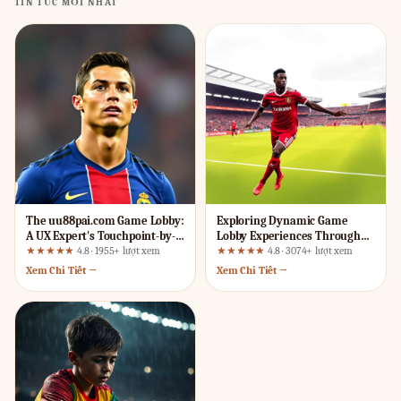
TIN TỨC MỚI NHẤT
The uu88pai.com Game Lobby:
Exploring Dynamic Game
A UX Expert's Touchpoint-by-
Lobby Experiences Through
Touchpoint Review
dn8809.com
★★★★★
4.8 · 1955+ lượt xem
★★★★★
4.8 · 3074+ lượt xem
Xem Chi Tiết →
Xem Chi Tiết →