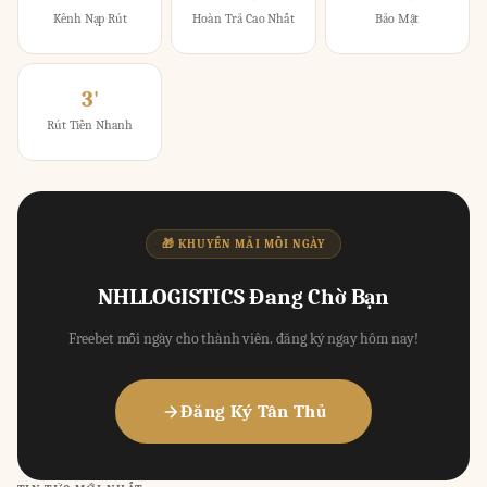
Kênh Nạp Rút
Hoàn Trả Cao Nhất
Bảo Mật
3'
Rút Tiền Nhanh
🎁 KHUYẾN MÃI MỖI NGÀY
NHLLOGISTICS Đang Chờ Bạn
Freebet mỗi ngày cho thành viên. đăng ký ngay hôm nay!
Đăng Ký Tân Thủ