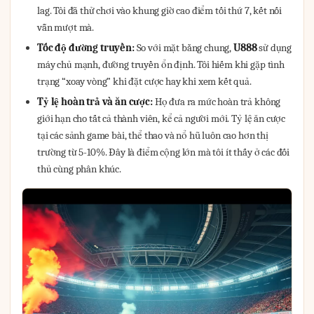
lag. Tôi đã thử chơi vào khung giờ cao điểm tối thứ 7, kết nối
vẫn mượt mà.
Tốc độ đường truyền:
So với mặt bằng chung,
U888
sử dụng
máy chủ mạnh, đường truyền ổn định. Tôi hiếm khi gặp tình
trạng “xoay vòng” khi đặt cược hay khi xem kết quả.
Tỷ lệ hoàn trả và ăn cược:
Họ đưa ra mức hoàn trả không
giới hạn cho tất cả thành viên, kể cả người mới. Tỷ lệ ăn cược
tại các sảnh game bài, thể thao và nổ hũ luôn cao hơn thị
trường từ 5-10%. Đây là điểm cộng lớn mà tôi ít thấy ở các đối
thủ cùng phân khúc.