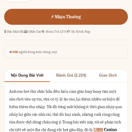
⚡ Nhận Thưởng
🔒 Bảo Mật SSL
🎰 Odds Cao
🔄 Hoàn Trả 1.5%
💳 Đa Kênh Nạp
🔥
406
người đang xem trang này
Nội Dung Bài Viết
Đánh Giá (2,224)
Giao Dịch
Anh em bet thủ chắc hẳn đều hiểu cảm giác loay hoay tìm một
sân chơi vừa uy tín, vừa có tỷ lệ ăn cao, lại thêm nhiều sự kiện để
kiếm thêm thu nhập. Tôi đã từng mất không ít thời gian nhảy qua
nhảy lại giữa các nhà cái, thử đủ loại sảnh, nhưng cuối cùng cũng
tìm được chỗ dừng chân ưng ý. Trong bài viết này, tôi sẽ phân tích
chi tiết về một địa chỉ đang rất hot gần đây, đó là
U888
Casino