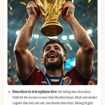
Giao diện và trải nghiệm live:
Hệ thống bàn chơi được
thiết kế tối ưu cho cả máy tính lẫn điện thoại. Hình ảnh dealer
(người chia bài) sắc nét, âm thanh chân thực, không bị giật