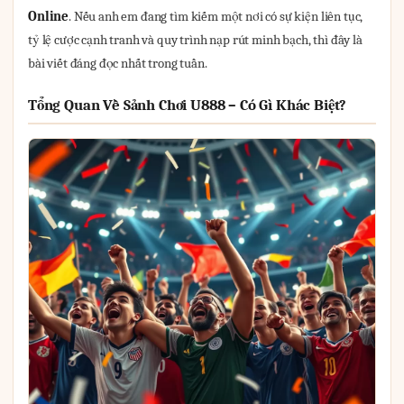
Online
. Nếu anh em đang tìm kiếm một nơi có sự kiện liên tục,
tỷ lệ cược cạnh tranh và quy trình nạp rút minh bạch, thì đây là
bài viết đáng đọc nhất trong tuần.
Tổng Quan Về Sảnh Chơi U888 – Có Gì Khác Biệt?