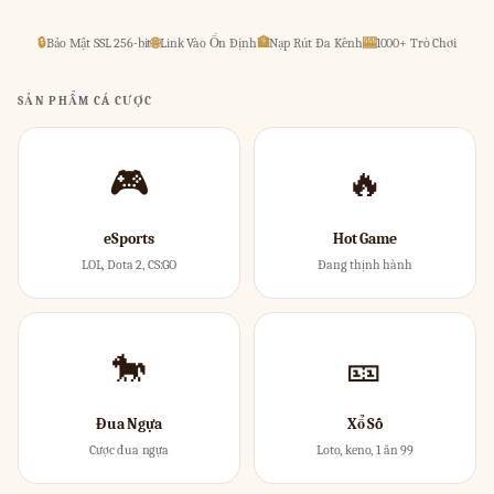
🔒
Bảo Mật SSL 256-bit
🌐
Link Vào Ổn Định
🏦
Nạp Rút Đa Kênh
🎰
1000+ Trò Chơi
SẢN PHẨM CÁ CƯỢC
🎮
🔥
eSports
Hot Game
LOL, Dota 2, CS:GO
Đang thịnh hành
🐎
🎫
Đua Ngựa
Xổ Số
Cược đua ngựa
Loto, keno, 1 ăn 99