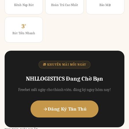
Kênh Nạp Rút
Hoàn Trả Cao Nhất
Bảo Mật
3'
Rút Tiền Nhanh
🎁 KHUYẾN MÃI MỖI NGÀY
NHLLOGISTICS Đang Chờ Bạn
Freebet mỗi ngày cho thành viên. đăng ký ngay hôm nay!
Đăng Ký Tân Thủ