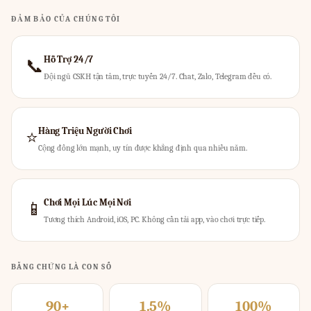
ĐẢM BẢO CỦA CHÚNG TÔI
Hỗ Trợ 24/7
📞
Đội ngũ CSKH tận tâm, trực tuyến 24/7. Chat, Zalo, Telegram đều có.
Hàng Triệu Người Chơi
⭐
Cộng đồng lớn mạnh, uy tín được khẳng định qua nhiều năm.
Chơi Mọi Lúc Mọi Nơi
📱
Tương thích Android, iOS, PC. Không cần tải app, vào chơi trực tiếp.
BẰNG CHỨNG LÀ CON SỐ
90+
1.5%
100%