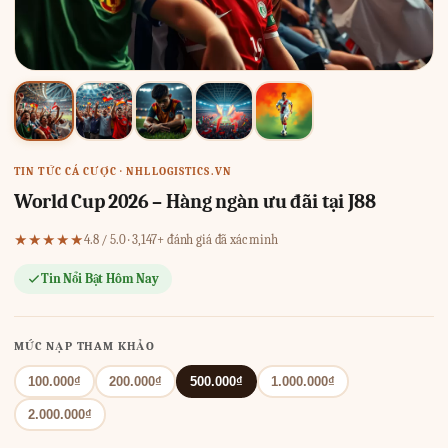
TIN TỨC CÁ CƯỢC · NHLLOGISTICS.VN
World Cup 2026 – Hàng ngàn ưu đãi tại J88
★★★★★
4.8 / 5.0 · 3,147+ đánh giá đã xác minh
Tin Nổi Bật Hôm Nay
MỨC NẠP THAM KHẢO
100.000₫
200.000₫
500.000₫
1.000.000₫
2.000.000₫