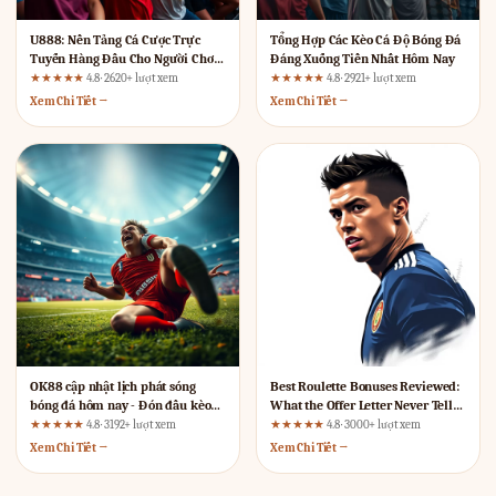
U888: Nền Tảng Cá Cược Trực
Tổng Hợp Các Kèo Cá Độ Bóng Đá
Tuyến Hàng Đầu Cho Người Chơi
Đáng Xuống Tiền Nhất Hôm Nay
Việt
★★★★★
4.8 · 2620+ lượt xem
★★★★★
4.8 · 2921+ lượt xem
Xem Chi Tiết →
Xem Chi Tiết →
OK88 cập nhật lịch phát sóng
Best Roulette Bonuses Reviewed:
bóng đá hôm nay - Đón đầu kèo
What the Offer Letter Never Tells
thơm, xả kèo đỉnh cao
You
★★★★★
4.8 · 3192+ lượt xem
★★★★★
4.8 · 3000+ lượt xem
Xem Chi Tiết →
Xem Chi Tiết →