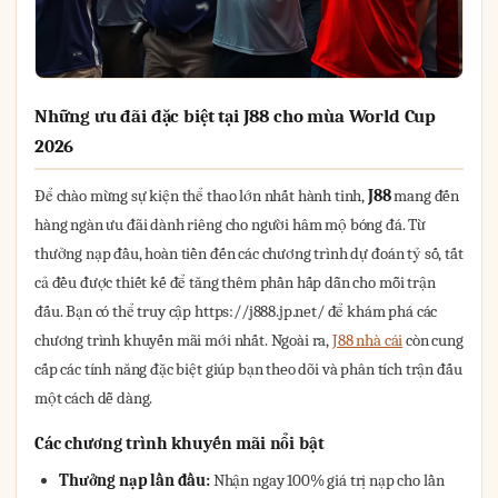
Những ưu đãi đặc biệt tại J88 cho mùa World Cup
2026
Để chào mừng sự kiện thể thao lớn nhất hành tinh,
J88
mang đến
hàng ngàn ưu đãi dành riêng cho người hâm mộ bóng đá. Từ
thưởng nạp đầu, hoàn tiền đến các chương trình dự đoán tỷ số, tất
cả đều được thiết kế để tăng thêm phần hấp dẫn cho mỗi trận
đấu. Bạn có thể truy cập https://j888.jp.net/ để khám phá các
chương trình khuyến mãi mới nhất. Ngoài ra,
J88 nhà cái
còn cung
cấp các tính năng đặc biệt giúp bạn theo dõi và phân tích trận đấu
một cách dễ dàng.
Các chương trình khuyến mãi nổi bật
Thưởng nạp lần đầu:
Nhận ngay 100% giá trị nạp cho lần