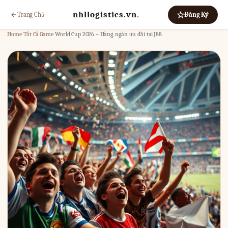
nhllogistics.vn
.
Trang Chủ
Đăng Ký
Home
›
Tất Cả Game
›
World Cup 2026 – Hàng ngàn ưu đãi tại J88