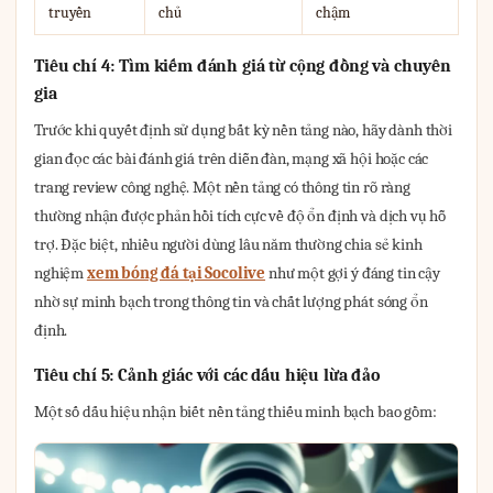
truyền
chủ
chậm
Tiêu chí 4: Tìm kiếm đánh giá từ cộng đồng và chuyên
gia
Trước khi quyết định sử dụng bất kỳ nền tảng nào, hãy dành thời
gian đọc các bài đánh giá trên diễn đàn, mạng xã hội hoặc các
trang review công nghệ. Một nền tảng có thông tin rõ ràng
thường nhận được phản hồi tích cực về độ ổn định và dịch vụ hỗ
trợ. Đặc biệt, nhiều người dùng lâu năm thường chia sẻ kinh
nghiệm
xem bóng đá tại Socolive
như một gợi ý đáng tin cậy
nhờ sự minh bạch trong thông tin và chất lượng phát sóng ổn
định.
Tiêu chí 5: Cảnh giác với các dấu hiệu lừa đảo
Một số dấu hiệu nhận biết nền tảng thiếu minh bạch bao gồm: