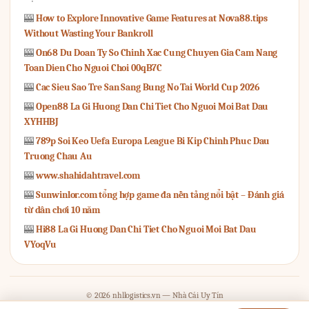
🎰
How to Explore Innovative Game Features at Nova88.tips
Without Wasting Your Bankroll
🎰
On68 Du Doan Ty So Chinh Xac Cung Chuyen Gia Cam Nang
Toan Dien Cho Nguoi Choi 00qB7C
🎰
Cac Sieu Sao Tre San Sang Bung No Tai World Cup 2026
🎰
Open88 La Gi Huong Dan Chi Tiet Cho Nguoi Moi Bat Dau
XYHHBJ
🎰
789p Soi Keo Uefa Europa League Bi Kip Chinh Phuc Dau
Truong Chau Au
🎰
www.shahidahtravel.com
🎰
Sunwinlor.com tổng hợp game đa nền tảng nổi bật – Đánh giá
từ dân chơi 10 năm
🎰
Hi88 La Gi Huong Dan Chi Tiet Cho Nguoi Moi Bat Dau
VYoqVu
© 2026 nhllogistics.vn — Nhà Cái Uy Tín