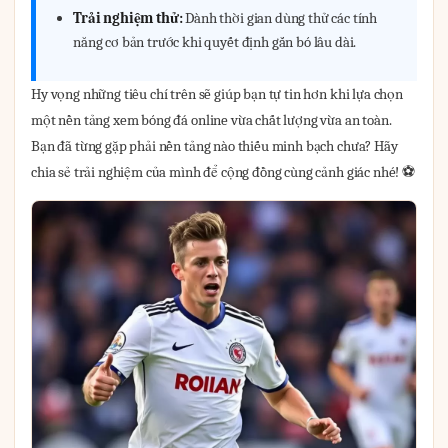
Trải nghiệm thử:
Dành thời gian dùng thử các tính
năng cơ bản trước khi quyết định gắn bó lâu dài.
Hy vọng những tiêu chí trên sẽ giúp bạn tự tin hơn khi lựa chọn
một nền tảng xem bóng đá online vừa chất lượng vừa an toàn.
Bạn đã từng gặp phải nền tảng nào thiếu minh bạch chưa? Hãy
chia sẻ trải nghiệm của mình để cộng đồng cùng cảnh giác nhé! ⚽