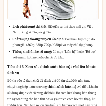
Lịch phát sóng chi tiết:
Giờ giấc cụ thể theo múi giờ Việt
Nam, tên giải đấu, vòng đấu.
Chất lượng đường truyền ổn định:
Có nhiều tùy chọn độ
phân giải (360p, 480p, 720p, 1080p) và máy chủ dự phòng.
Thông tin liên hệ rõ ràng:
Có mục "Liên hệ" hoặc "Hỗ trợ"
với email, hotline hoặc chat trực tiếp.
Tiêu chí 3: Xem xét chính sách bảo mật và điều khoản
dịch vụ
Đây là yếu tố then chốt để đánh giá độ tin cậy. Một nền tảng
chuyên nghiệp luôn có trang
chính sách bảo mật
và điều khoản
sử dụng được viết rõ ràng, dễ hiểu. Họ cam kết không bán thông
tin người dùng cho bên thứ ba và giải thích cách họ thu thập, lưu
trữ dữ liệu. Nếu bạn muốn tìm hiểu chi tiết về cách một nền tảng