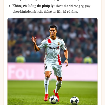
Không có thông tin pháp lý:
Thiếu địa chỉ công ty, giấy
phép kinh doanh hoặc thông tin liên hệ rõ ràng.