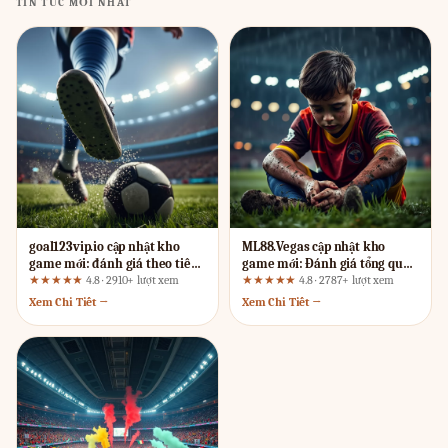
TIN TỨC MỚI NHẤT
goal123vip.io cập nhật kho
ML88.Vegas cập nhật kho
game mới: đánh giá theo tiêu
game mới: Đánh giá tổng quan
chí minh bạch, tốc độ và trải
từ góc nhìn người dùng lâu
★★★★★
4.8 · 2910+ lượt xem
★★★★★
4.8 · 2787+ lượt xem
nghiệm thực tế
năm
Xem Chi Tiết →
Xem Chi Tiết →