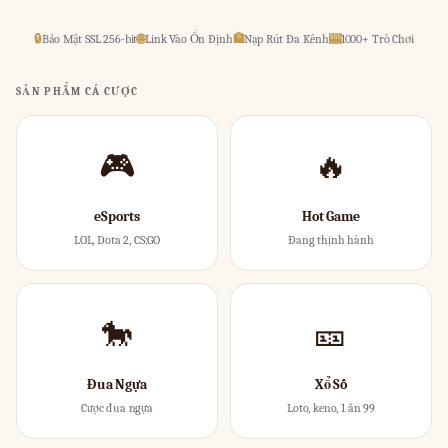
🔒
Bảo Mật SSL 256-bit
🌐
Link Vào Ổn Định
🏦
Nạp Rút Đa Kênh
🎰
1000+ Trò Chơi
SẢN PHẨM CÁ CƯỢC
🎮
🔥
eSports
Hot Game
LOL, Dota 2, CS:GO
Đang thịnh hành
🐎
🎫
Đua Ngựa
Xổ Số
Cược đua ngựa
Loto, keno, 1 ăn 99