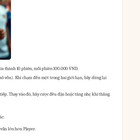
hia thành 10 phiên, mỗi phiên 100.000 VND.
số vốn). Khi chạm đến một trong hai giới hạn, hãy dừng lại
 tiếp. Thay vào đó, hãy cược đều đặn hoặc tăng nhẹ khi thắng.
ác:
 vẫn lớn hơn Player.