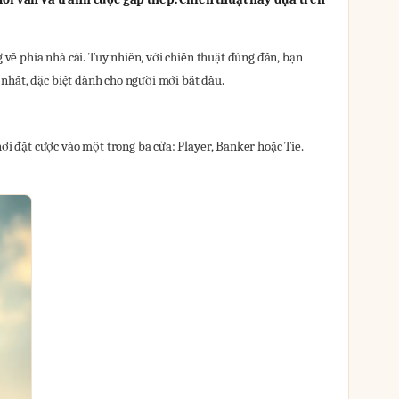
g về phía nhà cái. Tuy nhiên, với chiến thuật đúng đắn, bạn
ả nhất, đặc biệt dành cho người mới bắt đầu.
ơi đặt cược vào một trong ba cửa: Player, Banker hoặc Tie.