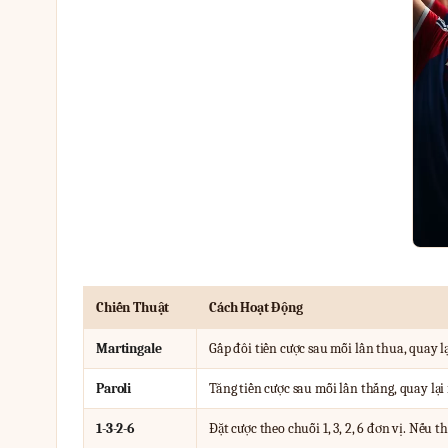
Chiến Thuật
Cách Hoạt Động
Martingale
Gấp đôi tiền cược sau mỗi lần thua, quay l
Paroli
Tăng tiền cược sau mỗi lần thắng, quay lạ
1-3-2-6
Đặt cược theo chuỗi 1, 3, 2, 6 đơn vị. Nếu t