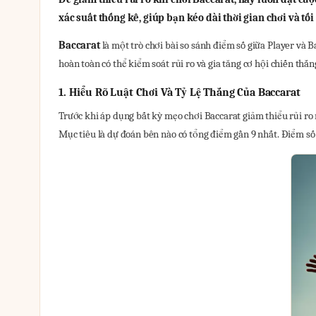
xác suất thống kê, giúp bạn kéo dài thời gian chơi và tối
Baccarat
là một trò chơi bài so sánh điểm số giữa Player và B
hoàn toàn có thể kiểm soát rủi ro và gia tăng cơ hội chiến thắ
1. Hiểu Rõ Luật Chơi Và Tỷ Lệ Thắng Của Baccarat
Trước khi áp dụng bất kỳ mẹo chơi Baccarat giảm thiểu rủi ro n
Mục tiêu là dự đoán bên nào có tổng điểm gần 9 nhất. Điểm số đư