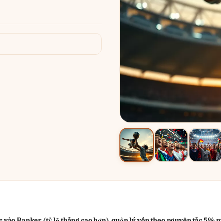
ợc vào Banker (tỷ lệ thắng cao hơn), quản lý vốn theo nguyên tắc 5% 