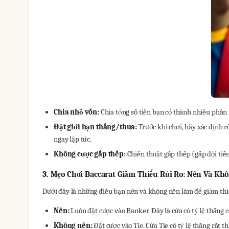
Chia nhỏ vốn:
Chia tổng số tiền bạn có thành nhiều phần 
Đặt giới hạn thắng/thua:
Trước khi chơi, hãy xác định r
ngay lập tức.
Không cược gấp thếp:
Chiến thuật gấp thếp (gấp đôi tiền
3. Mẹo Chơi Baccarat Giảm Thiểu Rủi Ro: Nên Và Kh
Dưới đây là những điều bạn nên và không nên làm để giảm thiểu
Nên:
Luôn đặt cược vào Banker. Đây là cửa có tỷ lệ thắng 
Không nên:
Đặt cược vào Tie. Cửa Tie có tỷ lệ thắng rất t