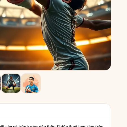
mỗi ván và tránh cược gấp thếp. Chiến thuật này dựa trên