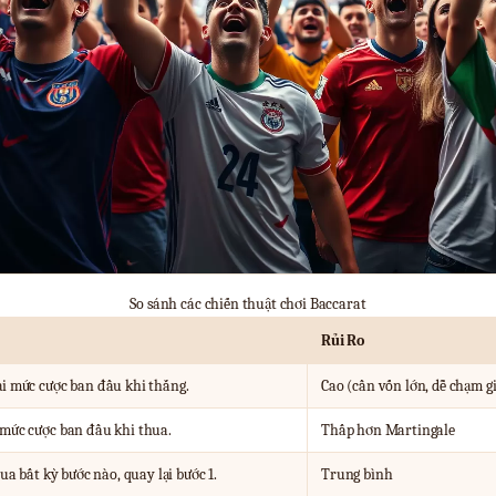
So sánh các chiến thuật chơi Baccarat
Rủi Ro
ại mức cược ban đầu khi thắng.
Cao (cần vốn lớn, dễ chạm g
i mức cược ban đầu khi thua.
Thấp hơn Martingale
hua bất kỳ bước nào, quay lại bước 1.
Trung bình