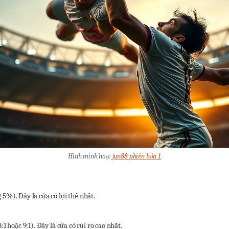
Hình minh hoạ:
jun88 phiên bản 1
5%). Đây là cửa có lợi thế nhất.
 hoặc 9:1). Đây là cửa có rủi ro cao nhất.