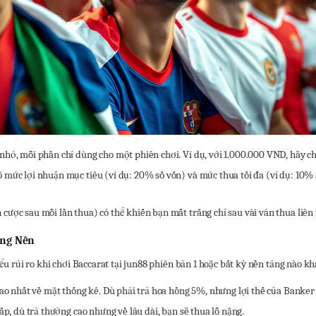
nhỏ, mỗi phần chỉ dùng cho một phiên chơi. Ví dụ, với 1.000.000 VND, hãy c
õ mức lợi nhuận mục tiêu (ví dụ: 20% số vốn) và mức thua tối đa (ví dụ: 10% 
 cược sau mỗi lần thua) có thể khiến bạn mất trắng chỉ sau vài ván thua liên
ông Nên
 rủi ro khi chơi Baccarat tại jun88 phiên bản 1 hoặc bất kỳ nền tảng nào kh
cao nhất về mặt thống kê. Dù phải trả hoa hồng 5%, nhưng lợi thế của Banker
hấp, dù trả thưởng cao nhưng về lâu dài, bạn sẽ thua lỗ nặng.