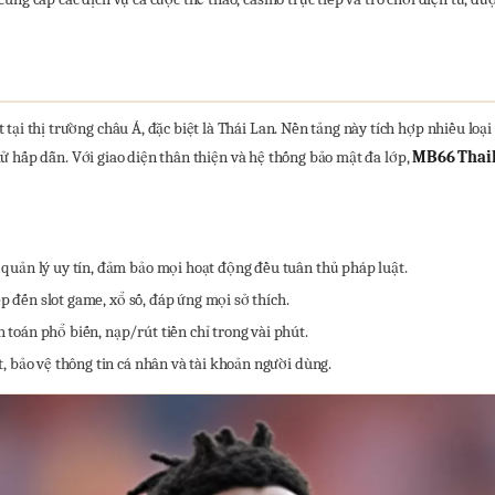
 tại thị trường châu Á, đặc biệt là Thái Lan. Nền tảng này tích hợp nhiều loại
n tử hấp dẫn. Với giao diện thân thiện và hệ thống bảo mật đa lớp,
MB66 Thai
quản lý uy tín, đảm bảo mọi hoạt động đều tuân thủ pháp luật.
ếp đến slot game, xổ số, đáp ứng mọi sở thích.
toán phổ biến, nạp/rút tiền chỉ trong vài phút.
 bảo vệ thông tin cá nhân và tài khoản người dùng.