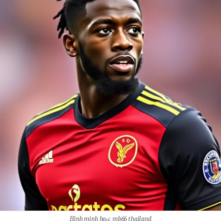
Hình minh hoạ: mb66 thailand