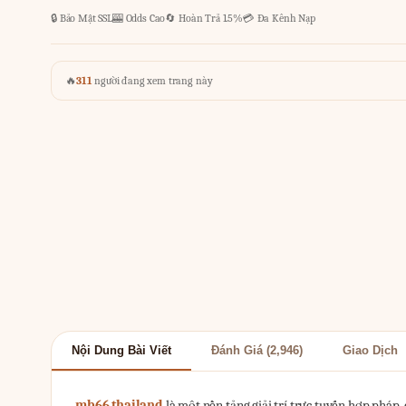
🔒 Bảo Mật SSL
🎰 Odds Cao
🔄 Hoàn Trả 1.5%
💳 Đa Kênh Nạp
🔥
311
người đang xem trang này
Nội Dung Bài Viết
Đánh Giá (2,946)
Giao Dịch
mb66 thailand
là một nền tảng giải trí trực tuyến hợp pháp, 