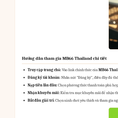
Hướng dẫn tham gia
MB66 Thailand
chi tiết
Truy cập trang chủ:
Vào link chính thức của
MB66 Thai
Đăng ký tài khoản:
Nhấn nút "Đăng ký", điền đầy đủ thông
Nạp tiền lần đầu:
Chọn phương thức thanh toán phù hợp (
Nhận khuyến mãi:
Kiểm tra mục khuyến mãi để nhận th
Bắt đầu giải trí:
Chọn sảnh chơi yêu thích và tham gia ng