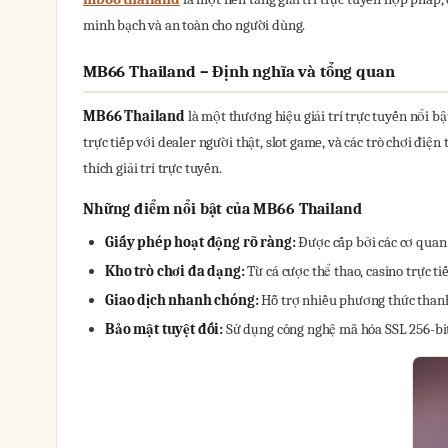
minh bạch và an toàn cho người dùng.
MB66 Thailand
– Định nghĩa và tổng quan
MB66 Thailand
là một thương hiệu giải trí trực tuyến nổi bật
trực tiếp với dealer người thật, slot game, và các trò chơi điệ
thích giải trí trực tuyến.
Những điểm nổi bật của
MB66 Thailand
Giấy phép hoạt động rõ ràng:
Được cấp bởi các cơ quan 
Kho trò chơi đa dạng:
Từ cá cược thể thao, casino trực ti
Giao dịch nhanh chóng:
Hỗ trợ nhiều phương thức thanh 
Bảo mật tuyệt đối:
Sử dụng công nghệ mã hóa SSL 256-bit,