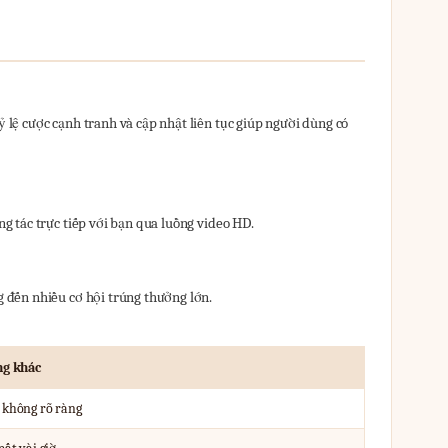
ỷ lệ cược cạnh tranh và cập nhật liên tục giúp người dùng có
ng tác trực tiếp với bạn qua luồng video HD.
ng đến nhiều cơ hội trúng thưởng lớn.
ng khác
 không rõ ràng