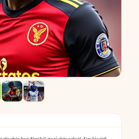
ược cấp phép hoạt động bởi các tổ chức quốc tế, đảm bảo tính