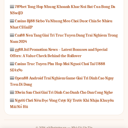
🎰
789bet Tong Hop Nhung Khoanh Khac Noi Bat Cua Bong Da
NSwiJD
🎰
Casino Bj88 Sicbo Va Nhung Meo Choi Duoc Chia Se Nhieu
Nhat CEGnEP
🎰
Cm88 Nen Tang Giai Tri Truc Tuyen Dang Trai Nghiem Trong
Nam 2024
🎰
gg88.ltd Promotion News – Latest Bonuses and Special
Offers: A Value Check Behind the Rollover
🎰
Casino Truc Tuyen Phu Hop Moi Nguoi Choi Tai U888
SE4x9o
🎰
Open88 Android Trai Nghiem Game Giai Tri Dinh Cao Ngay
Tren Di Dong
🎰
33win San Choi Giai Tri Dinh Cao Danh Cho Dan Cong Nghe
🎰
Người Chơi Nên Đọc Vòng Cược Kỹ Trước Khi Nhận Khuyến
Mãi Nổ Hũ
© 2026 nhllogistics.vn — Nhà Cái Uy Tín