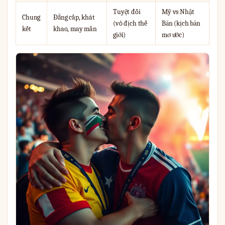
Tuyệt đối
Mỹ vs Nhật
Chung
Đẳng cấp, khát
(vô địch thế
Bản (kịch bản
kết
khao, may mắn
giới)
mơ ước)